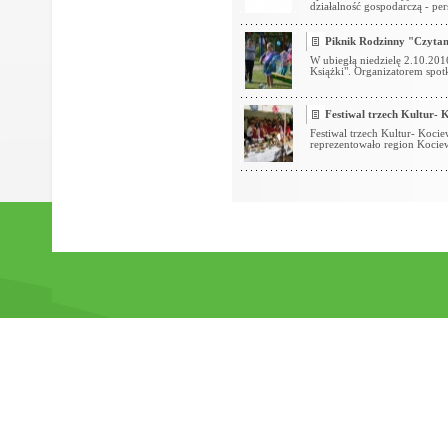
działalność gospodarczą - pe
Piknik Rodzinny "Czyta
W ubiegłą niedzielę 2.10.201
Książki". Organizatorem spot
Festiwal trzech Kultur-
Festiwal trzech Kultur- Koci
reprezentowało region Kociew