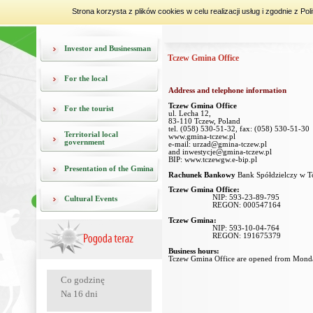
Strona korzysta z plików cookies w celu realizacji usług i zgodnie z 
Investor and Businessman
Tczew Gmina Office
For the local
Address and telephone information
Tczew Gmina Office
For the tourist
ul. Lecha 12,
83-110 Tczew, Poland
tel. (058) 530-51-32, fax: (058) 530-51-30
Territorial local
www.gmina-tczew.pl
government
e-mail:
urzad@gmina-tczew.pl
and
inwestycje@gmina-tczew.pl
BIP:
www.tczewgw.e-bip.pl
Presentation of the Gmina
Rachunek Bankowy
Bank Spółdzielczy w
Tczew Gmina Office:
NIP: 593-23-89-795
Cultural Events
REGON: 000547164
Tczew Gmina:
NIP: 593-10-04-764
REGON: 191675379
Business hours:
Tczew Gmina Office are opened from Monda
Co godzinę
Na 16 dni