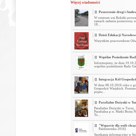
Więcej wiadomości
Poszerzenie drogi i budo
W centrum wsi Rokitki prowa
ramach zadania poszerzony z
18...
Dzień Edukacji Narodow
Wszystkim pracownikom Oświat
Wspólne Posiedzenie Ra
Informujemy, że dnia 19.10.2
wspólne posiedzenie Rady Gm
Integracja Kół Gospodyń
W dniu 08.10.2016 roku o god
Gospodyń Wiejskich. Pomimo 
pojaw...
Parafialne Dożynki w Tur
Parafialne Dożynki w Turzu, 
Parafialna p.w. Matki Bożej 
To...
"Wsparcie dla osób chcą
Października 2016]
Spotkania informacyjne w Sub