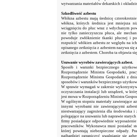
wytwarzania materiałów dekarskich i okładzin
Szkodliwość azbestu
Włókna azbestu mają średnicę czterokrotni
włókna, których średnica jest mniejsza 
wciągnięciu do płuc wraz z wdychanym powi
nie tylko zanieczyszcza płuca, ale mechan
powoduje zwłóknienie tkanki płucnej i po
rozpuścić włókien azbestu ze względu na i
opisanego zetknięcia z azbestem nazywa się a
zetknięcia z azbestem. Choroba ta objawia si
Usuwanie wyrobów zawierających azbest.
Sposób i warunki bezpiecznego użytkowa
Rozporządzenie Ministra Gospodarki, prac
Rozporządzenie Ministra Gospodarki z dnia
sposobów i warunków bezpiecznego użytkowa
W sprawie wymagań w zakresie wykorzystywa
oczyszczania instalacji lub urządzeń, w kt
jest mowa w Rozporządzeniu Ministra Gospoda
W ogólnym stopniu materiały zawierające azb
innymi wyrobami nie zawierającymi azbest
niestwarzający zagrożenia dla środowiska i
polegające na usuwaniu lub naprawie staryc
firmy posiadające odpowiednie wyposażenie
pracowników. Wykonawca musi posiadać st
której powstają niebezpieczne odpady. P
najbardziej ograniczyć uwalnianie się azb