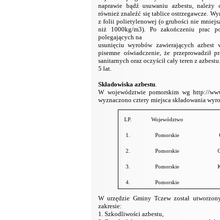
naprawie bądź usuwaniu azbestu, należy 
również znaleźć się tablice ostrzegawcze.
z folii polietylenowej (o grubości nie mniej
niż 1000kg/m3). Po zakończeniu prac po
polegających na
usunięciu wyrobów zawierających azbest
pisemne oświadczenie, że przeprowadził p
sanitarnych oraz oczyścił cały teren z azbes
5 lat.
Składowiska azbestu
.
W województwie pomorskim wg
http://ww
wyznaczono cztery miejsca składowania wyro
LP.
Województwo
1.
Pomorskie
2.
Pomorskie
3.
Pomorskie
4.
Pomorskie
W urzędzie Gminy Tczew został utworzony
zakresie:
1. Szkodliwości azbestu,