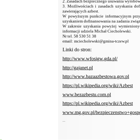
2. Zasadach bezpiecznego usuwania wyrobów 
3. Możliwościach i zasadach uzyskania do
zawierających azbest.
W powyższym punkcie informacyjnym przy
uzyskaniem dofinansowania na zadania zwią
W zakresie uzyskania powyżej wymienionych
informacji udziela Michał Ciecholewski.
Nr tel. 58 530 51 38
email:
mciecholewski@gmina-tczew.pl
Linki do stron:
http://www.wfosigw.gda.pl/
http://gajanet.pl
http://www.bazaazbestowa.gov.pl
https://pl.wikipedia.org/wiki/Azbest
www.bezazbestu.com.pl
https://pl.wikipedia.org/wiki/Azbest
www.mg.gov.pl/bezpieczenstwo+gosp
...