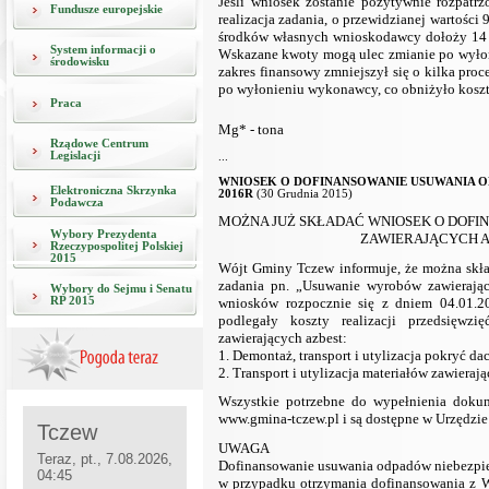
Jeśli wniosek zostanie pozytywnie rozpat
Fundusze europejskie
realizacja zadania, o przewidzianej wartośc
środków własnych wnioskodawcy dołoży 14 5
System informacji o
Wskazane kwoty mogą ulec zmianie po wyłon
środowisku
zakres finansowy zmniejszył się o kilka pr
po wyłonieniu wykonawcy, co obniżyło koszt 
Praca
Mg* - tona
Rządowe Centrum
Legislacji
...
WNIOSEK O DOFINANSOWANIE USUWANIA O
Elektroniczna Skrzynka
2016R
(30 Grudnia 2015)
Podawcza
MOŻNA JUŻ SKŁADAĆ WNIOSEK O DOFI
Wybory Prezydenta
ZAWIERAJĄCYCH A
Rzeczypospolitej Polskiej
2015
Wójt Gminy Tczew informuje, że można skł
zadania pn. „Usuwanie wyrobów zawierają
Wybory do Sejmu i Senatu
wniosków rozpocznie się z dniem 04.01.20
RP 2015
podlegały koszty realizacji przedsięw
zawierających azbest:
1. Demontaż, transport i utylizacja pokryć d
2. Transport i utylizacja materiałów zawiera
Wszystkie potrzebne do wypełnienia dokume
www.gmina-tczew.pl
i są dostępne w Urzędzie
UWAGA
Dofinansowanie usuwania odpadów niebezpie
w przypadku otrzymania dofinansowania z 