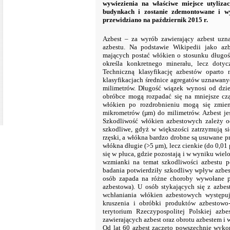
wywiezienia na właściwe miejsce utyliza
budynkach i zostanie zdemontowane i wy
przewidziano na październik 2015 r.
Azbest – za wyrób zawierający azbest uzn
azbestu. Na podstawie Wikipedii jako az
mających postać włókien o stosunku długoś
określa konkretnego minerału, lecz dot
Techniczną klasyfikację azbestów oparto
klasyfikacjach średnice agregatów uznawanyc
milimetrów. Długość wiązek wynosi od dzi
obróbce mogą rozpadać się na mniejsze czą
włókien po rozdrobnieniu mogą się zmie
mikrometrów (µm) do milimetrów. Azbest je
Szkodliwość włókien azbestowych zależy od
szkodliwe, gdyż w większości zatrzymują 
rzęski, a włókna bardzo drobne są usuwane p
włókna długie (>5 μm), lecz cienkie (do 0,0
się w płuca, gdzie pozostają i w wyniku wie
wzmianki na temat szkodliwości azbestu p
badania potwierdziły szkodliwy wpływ azbes
osób zapada na różne choroby wywołane prz
azbestowa). U osób stykających się z azbe
wchłaniania włókien azbestowych występu
kruszenia i obróbki produktów azbestow
terytorium Rzeczypospolitej Polskiej azb
zawierających azbest oraz obrotu azbestem i 
Od lat 60 azbest zaczęto powszechnie wyk