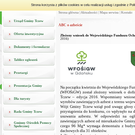
Strona korzysta z plików cookies w celu realizacji usług i zgodnie z 
Strona główna
|
Aktualności
|
Mapa serwisu
|
Kontakt
Urząd Gminy Tczew
ABC o azbeście
Oferta inwestycyjna
Złożony wniosek do Wojewódzkiego Funduszu Och
2016)
Dokumenty i formularze
Tablice ogłoszeń
Przetargi
Prezentacja Gminy
Na początku kwietnia do Wojewódzkiego Fu
(WFOŚiGW) został złożony wniosek o dofi
Tczew – edycja 2016. Wspomniany wniose
Dla turysty
wyrobów zawierających azbest z terenu woj
Wójt Gminy Tczew wziął pod uwagę głosy mi
przystąpienia do konkursu, co wpłynęło na 
Rada Gminy Tczew
usuwania azbestu. W odpowiedzi na ogł
zawierających azbest od mieszkańców Gminy
Gminny Ośrodek Pomocy
czego 96 Mg* wymaga demontażu z budynkó
Społecznej
dachowych dla 31 obiektów.