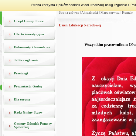
Strona korzysta z plików cookies w celu realizacji usług i zgodnie z 
Strona główna
|
Aktualności
|
Mapa serwisu
|
Kontakt
Urząd Gminy Tczew
Dzień Edukacji Narodowej
Oferta inwestycyjna
Wszystkim pracownikom Oświa
Dokumenty i formularze
Tablice ogłoszeń
Przetargi
Prezentacja Gminy
Dla turysty
Rada Gminy Tczew
Gminny Ośrodek Pomocy
Społecznej