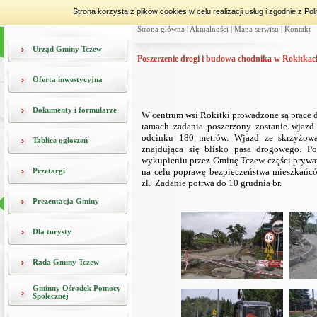
Strona korzysta z plików cookies w celu realizacji usług i zgodnie z 
Strona główna
|
Aktualności
|
Mapa serwisu
|
Kontakt
Urząd Gminy Tczew
Poszerzenie drogi i budowa chodnika w Rokitkach
Oferta inwestycyjna
Dokumenty i formularze
W centrum wsi Rokitki prowadzone są prace 
ramach zadania poszerzony zostanie wjazd
odcinku 180 metrów. Wjazd ze skrzyżowa
Tablice ogłoszeń
znajdująca się blisko pasa drogowego. P
wykupieniu przez Gminę Tczew części prywatn
na celu poprawę bezpieczeństwa mieszkańców
Przetargi
zł. Zadanie potrwa do 10 grudnia br.
Prezentacja Gminy
Dla turysty
Rada Gminy Tczew
Gminny Ośrodek Pomocy
Społecznej