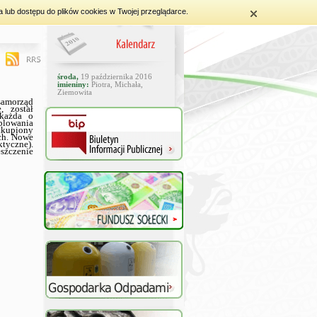
a lub dostępu do plików cookies w Twojej przeglądarce.
środa,
19 października 2016
imieniny:
Piotra, Michała,
Ziemowita
samorząd
, został
 każda o
blowania
akupiony
ych. Nowe
tyczne).
szczenie