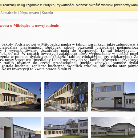
lu realizacji usług i zgodnie z Polityką Prywatności. Możesz określić warunki przechowywani
|
Aktualności
|
Mapa serwisu
|
Kontakt
awowa w Miłobądzu w nowej odsłonie.
 Szkoły Podstawowej w Miłobądzu nauka w takich warunkach jakie zafundował 
rawdziwa przyjemność. Budynek szkoły przeszedł prawdziwą metamorfozę
ny i wyremontowany.
Uczniowie mają do dyspozycji 12 sal lekcyjnych,
i ok. 60 m2. W ramach inwestycji zakupiono nowe wyposażenie w postaci ume
rzenia w pomoce dydaktyczne (książki, tablice edukacyjne, gry edukacyjne). Z
ież nowy sprzęt multimedialny i elektroniczny do sal komputerowych i językow
e trafiło również do części przedszkolnej (meble, zabawki, pomoce dydak
zastała kuchnia, zaplecze kuchenne, świetlica szkolna, biblioteka oraz pomie
. Koszt inwestycji to kwota prawie 6 mln zł.