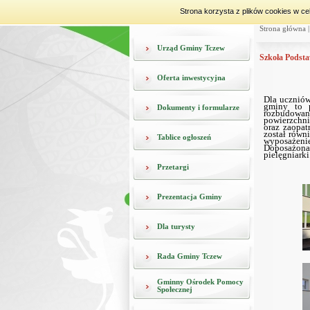
Strona korzysta z plików cookies w ce
Strona główna
Urząd Gminy Tczew
Szkoła Podst
Oferta inwestycyjna
Dla uczniów
gminy to p
Dokumenty i formularze
rozbudowa
powierzchn
oraz zaopat
został równ
Tablice ogłoszeń
wyposażeni
Doposażona 
pielęgniarki
Przetargi
Prezentacja Gminy
Dla turysty
Rada Gminy Tczew
Gminny Ośrodek Pomocy
Społecznej