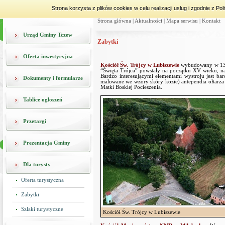
Strona korzysta z plików cookies w celu realizacji usług i zgodnie z 
Strona główna
|
Aktualności
|
Mapa serwisu
|
Kontakt
Urząd Gminy Tczew
Zabytki
Oferta inwestycyjna
Kościół Św. Trójcy w Lubiszewie
wybudowany w 1348
“Święta Trójca” powstały na początku XV wieku, na
Bardzo interesującymi elementami wystroju jest b
Dokumenty i formularze
malowane we wzory skóry kozie) antependia ołtarza
Matki Boskiej Pocieszenia.
Tablice ogłoszeń
Przetargi
Prezentacja Gminy
Dla turysty
Oferta turystyczna
Zabytki
Szlaki turystyczne
Kościół Św. Trójcy w Lubiszewie