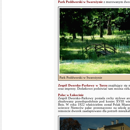
Park Poddworski w Swarożynie
z murowanym dwore
Park Poddworski w Swarożynie
Zespół Dworsko-Parkowy w Turzu
znajdujący się 
oraz imprezy. Dodatkowo podziwiać tam można cieka
Pałac w Łukocinie
Zespół Dworsko-Parkowy posiada cechy stylowe arch
zbudowany prawdopodobnie pod koniec XVIII wieku
Bois. W roku 1922 właścicielem został Polak Mian
ucieczce Niemców pałac przeznaczono na szkołę po
remoncie dworek zaadaptowano dla potrzeb mieszka