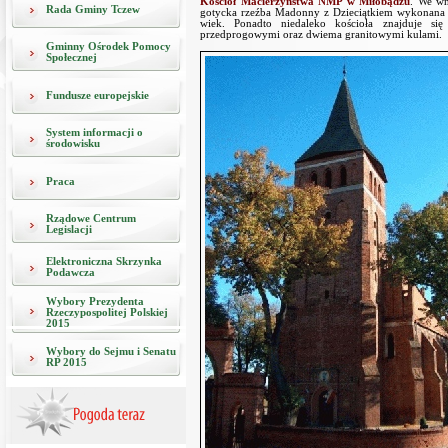
Kościół Macierzyństwa NMP w Miłobądzu
. We wn
Rada Gminy Tczew
gotycka rzeźba Madonny z Dzieciątkiem wykonana 
wiek. Ponadto niedaleko kościoła znajduje się
przedprogowymi oraz dwiema granitowymi kulami.
Gminny Ośrodek Pomocy
Społecznej
Fundusze europejskie
System informacji o
środowisku
Praca
Rządowe Centrum
Legislacji
Elektroniczna Skrzynka
Podawcza
Wybory Prezydenta
Rzeczypospolitej Polskiej
2015
Wybory do Sejmu i Senatu
RP 2015