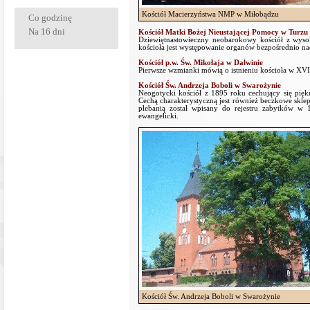
Kościół Macierzyństwa NMP w Miłobądzu
Co godzinę
Na 16 dni
Kościół Matki Bożej Nieustającej Pomocy w Turzu
Dziewiętnastowieczny neobarokowy kościół z wysok
kościoła jest występowanie organów bezpośrednio n
Kościół p.w. Św. Mikołaja w Dalwinie
Pierwsze wzmianki mówią o istnieniu kościoła w XVI
Kościół Św. Andrzeja Boboli w Swarożynie
Neogotycki kościół z 1895 roku cechujący się pi
Cechą charakterystyczną jest również beczkowe sklepi
plebanią został wpisany do rejestru zabytków w 
ewangelicki.
Kościół Św. Andrzeja Boboli w Swarożynie