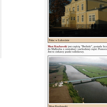
Pałac w Łukocinie
Most Knybawski
jest częścią “Berlinki”, posiada li
do Malborka z centralnej i zachodniej części Pomor
Jest to ciekawy punkt widokowy.
Most Knybawski