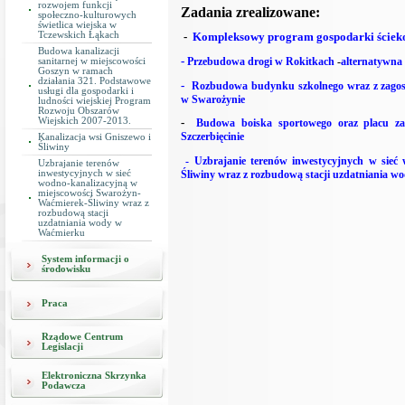
rozwojem funkcji
Zadania zrealizowane:
społeczno-kulturowych
świetlica wiejska w
Tczewskich Łąkach
-
Kompleksowy program gospodarki ściekow
Budowa kanalizacji
-
Przebudowa
drogi
w
Rokitkach
-
alternatywna
sanitarnej w miejscowości
Goszyn w ramach
działania 321. Podstawowe
-
Rozbudowa
budynku
szkolnego
wraz
z
zago
usługi dla gospodarki i
w
Swarożynie
ludności wiejskiej Program
Rozwoju Obszarów
Wiejskich 2007-2013.
-
Budowa
boiska
sportowego
oraz
placu
z
Szczerbięcinie
Kanalizacja wsi Gniszewo i
Śliwiny
-
Uzbrajanie
terenów
inwestycyjnych
w
sieć
Uzbrajanie terenów
Śliwiny
wraz
z
rozbudową
stacji
uzdatniania
wo
inwestycyjnych w sieć
wodno-kanalizacyjną w
miejscowości Swarożyn-
Waćmierek-Śliwiny wraz z
rozbudową stacji
uzdatniania wody w
Waćmierku
System informacji o
środowisku
Praca
Rządowe Centrum
Legislacji
Elektroniczna Skrzynka
Podawcza