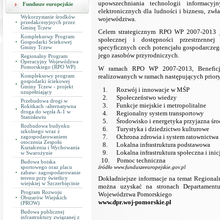
upowszechniania technologii informacy
Fundusze europejskie
elektronicznych dla ludności i biznesu, zw
Wykorzystanie środków
województwa.
przedakcesyjnych przez
Gminę Tczew
Celem strategicznym RPO WP 2007-2013 je
Kompleksowy Program
społecznej i dostępności przestrzenne
Gospodarki Ściekowej
specyficznych cech potencjału gospodarcze
Gminy Tczew
jego zasobów przyrodniczych.
Regionalny Program
Operacyjny Wojewódzwa
Pomorskiego (RPO WP)
W ramach RPO WP 2007-2013, Beneficje
realizowanych w ramach następujących prior
Kompleksowy program
gospodarki ściekowej
Gminy Tczew - projekt
1. Rozwój i innowacje w MŚP
uzupełniający
2. Społeczeństwo wiedzy
Przebudowa drogi w
3. Funkcje miejskie i metropolitalne
Rokitkach -alternatywna
droga do węzła A-1 w
4. Regionalny system transportowy
Stanisławiu
5. Środowisko i energetyka przyjazna śr
Rozbudowa budynku
6. Turystyka i dziedzictwo kulturowe
szkolnego wraz z
7. Ochrona zdrowia i system ratownictwa
zagospodarowaniem
otoczenia Zespołu
8. Lokalna infrastruktura podstawowa
Kształcenia i Wychowania
9. Lokalna infrastruktura społeczna i inic
w Swarożynie
10. Pomoc techniczna
Budowa boiska
źródło
www.funduszeeuropejskie.gov.pl
sportowego oraz placu
zabaw- zagospodarowanie
Dokładniejsze informacje na temat Region
terenu przy świetlicy
wiejskiej w Szczerbięcinie
można uzyskać na stronach Departament
Program Rozwoju
Województwa Pomorskiego
Obszarów Wiejskich
www.dpr.woj-pomorskie.pl
(PROW)
Budowa publicznej
infrastruktury związanej z