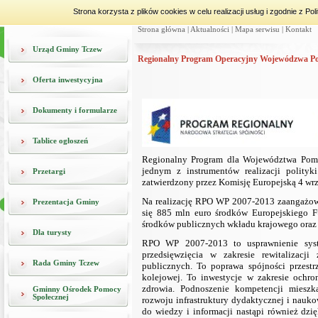
Strona korzysta z plików cookies w celu realizacji usług i zgodnie z 
Strona główna
|
Aktualności
|
Mapa serwisu
|
Kontakt
Urząd Gminy Tczew
Regionalny Program Operacyjny Wojewódzwa P
Oferta inwestycyjna
Dokumenty i formularze
Tablice ogłoszeń
Regionalny Program dla Województwa Pom
jednym z instrumentów realizacji polityki
Przetargi
zatwierdzony przez Komisję Europejską 4 wrz
Na realizację RPO WP 2007-2013 zaangażowa
Prezentacja Gminy
się 885 mln euro środków Europejskiego 
środków publicznych wkładu krajowego oraz
Dla turysty
RPO WP 2007-2013 to usprawnienie syst
przedsięwzięcia w zakresie rewitalizacji
Rada Gminy Tczew
publicznych. To poprawa spójności przestr
kolejowej. To inwestycje w zakresie ochron
zdrowia. Podnoszenie kompetencji mieszk
Gminny Ośrodek Pomocy
Społecznej
rozwoju infrastruktury dydaktycznej i nau
do wiedzy i informacji nastąpi również dzi