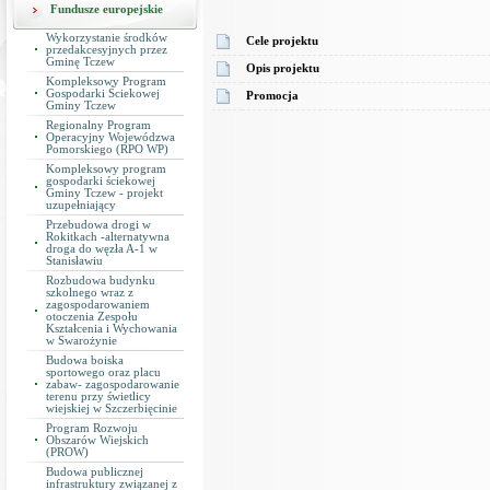
Fundusze europejskie
Wykorzystanie środków
Cele projektu
przedakcesyjnych przez
Gminę Tczew
Opis projektu
Kompleksowy Program
Gospodarki Ściekowej
Promocja
Gminy Tczew
Regionalny Program
Operacyjny Wojewódzwa
Pomorskiego (RPO WP)
Kompleksowy program
gospodarki ściekowej
Gminy Tczew - projekt
uzupełniający
Przebudowa drogi w
Rokitkach -alternatywna
droga do węzła A-1 w
Stanisławiu
Rozbudowa budynku
szkolnego wraz z
zagospodarowaniem
otoczenia Zespołu
Kształcenia i Wychowania
w Swarożynie
Budowa boiska
sportowego oraz placu
zabaw- zagospodarowanie
terenu przy świetlicy
wiejskiej w Szczerbięcinie
Program Rozwoju
Obszarów Wiejskich
(PROW)
Budowa publicznej
infrastruktury związanej z