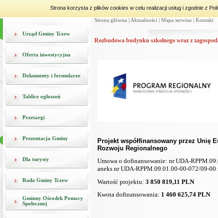
Strona korzysta z plików cookies w celu realizacji usług i zgodnie z 
Strona główna
|
Aktualności
|
Mapa serwisu
|
Kontakt
Urząd Gminy Tczew
Rozbudowa budynku szkolnego wraz z zagospoda
Oferta inwestycyjna
Dokumenty i formularze
Tablice ogłoszeń
Przetargi
Prezentacja Gminy
Projekt współfinansowany przez Unię 
Rozwoju Regionalnego
Dla turysty
Umowa o dofinansowanie: nr UDA-RPPM.09.01
aneks nr UDA-RPPM.09.01.00-00-072/09-00 z 
Rada Gminy Tczew
Wartość projektu:
3 850 819,11 PLN
Kwota dofinansowania:
1 460 625,74 PLN
Gminny Ośrodek Pomocy
Społecznej