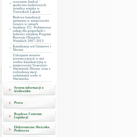
rozwojem funkcji
społeczno-kulturowych
świetlica wiejska w
Tczewskich Łąkach
Budowa kanalizacji
sanitarnej w miejscowości
Goszyn w ramach
działania 321. Podstawowe
usługi dla gospodarki i
ludności wiejskiej Program
Rozwoju Obszarów
Wiejskich 2007-2013.
Kanalizacja wsi Gniszewo i
Śliwiny
Uzbrajanie terenów
inwestycyjnych w sieć
wodno-kanalizacyjną w
miejscowości Swarożyn-
Waćmierek-Śliwiny wraz z
rozbudową stacji
uzdatniania wody w
Waćmierku
System informacji o
środowisku
Praca
Rządowe Centrum
Legislacji
Elektroniczna Skrzynka
Podawcza