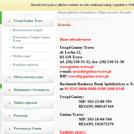
Strona korzysta z plików cookies w celu realizacji usług i zgodnie z 
Strona główna
|
Aktualności
|
Mapa serwisu
|
Kontakt
Urząd Gminy Tczew
Kontakt
Kierownictwo urzędu
Pracownicy Urzędu Gminy
Dane teleadresowe
Tczew
Urząd Gminy Tczew
Kontakt
ul. Lecha 12,
Wyślij e-mail
83-110 Tczew
tel. (58) 530-51-32, fax: (58) 530-51-30
Przydatne telefony
www.gmina-tczew.pl
e-mail:
urzad@gmina-tczew.pl
BIP:
www.bip.gmina-tczew.pl
Oferta inwestycyjna
Rachunek Bankowy Bank Spółdzielczy w Tc
nr
91 8345 0006 0000 0390 2000 0148
Dokumenty i formularze
Urząd Gminy:
NIP: 593-23-89-795
Tablice ogłoszeń
REGON: 000547164
Gmina Tczew:
Przetargi
NIP: 593-10-04-764
REGON: 191675379
Prezentacja Gminy
Godziny pracy: