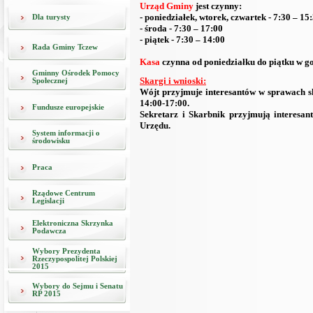
Urząd Gminy
jest czynny:
- poniedziałek, wtorek, czwartek - 7:30 – 15
Dla turysty
- środa - 7:30 – 17:00
- piątek -
7:30 – 14:00
Rada Gminy Tczew
Kasa
czynna od poniedziałku do piątku w g
Gminny Ośrodek Pomocy
Skargi i wnioski:
Społecznej
Wójt przyjmuje interesantów w sprawach s
14:00-17:00.
Fundusze europejskie
Sekretarz i Skarbnik przyjmują interesa
Urzędu.
System informacji o
środowisku
Praca
Rządowe Centrum
Legislacji
Elektroniczna Skrzynka
Podawcza
Wybory Prezydenta
Rzeczypospolitej Polskiej
2015
Wybory do Sejmu i Senatu
RP 2015