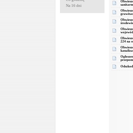
Obwieszc
sanitarn
Na 16 dni
Obwieszc
grawitac
Obwieszc
środowis
Obwieszc
wojewódz
Obwieszc
224 na o
Obwieszc
kanaliza
Ogłoszen
przepomp
Odszkod