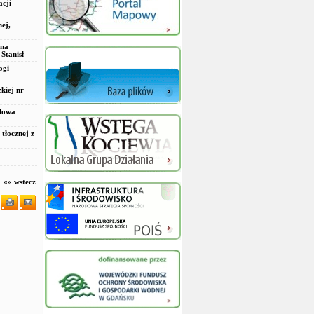
acji
nej,
 na
Stanisł
ogi
kiej nr
udowa
 tłocznej z
«« wstecz