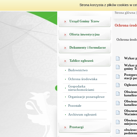
Strona korzysta z plików cookies w ce
Strona główna
Urząd Gminy Tczew
Ochrona środ
Oferta inwestycyjna
Ochrona środ
Dokumenty i formularze
Wykaz pu
Tablice ogłoszeń
Wykaz pr
gminy T
Budownictwo
Postępow
stacji p
Ochrona środowiska
Ogłoszen
Gospodarka
nieruchomościami
Obwieszc
kanaliza
Organizacje pozarządowe
Obwieszc
kanaliza
Pozostałe
Obwueszc
Waćmiere
Archiwum ogłoszeń
Obwieszc
miejscow
Przetargi
obwieszc
podziem