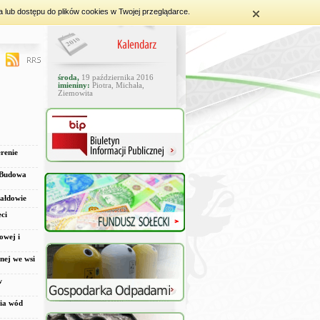
a lub dostępu do plików cookies w Twojej przeglądarce.
środa,
19 października 2016
imieniny:
Piotra, Michała,
Ziemowita
renie
 "Budowa
Bałdowie
ci
owej i
nej we wsi
w
cia wód