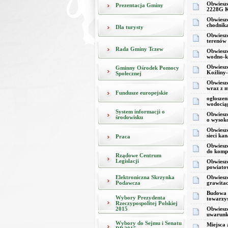
Obwieszc
Prezentacja Gminy
2228G K
Obwieszc
chodnika
Dla turysty
Obwieszc
terenów 
Rada Gminy Tczew
Obwieszc
wodno-k
Obwiesz
Gminny Ośrodek Pomocy
Koźliny
Społecznej
Obwieszc
wraz z m
Fundusze europejskie
ogłoszen
wodociąg
System informacji o
Obwieszc
środowisku
o wysoko
Obwieszc
sieci ka
Praca
Obwieszc
do komp
Rządowe Centrum
Legislacji
Obwieszc
powiato
Elektroniczna Skrzynka
Obwieszc
Podawcza
grawitac
Budowa s
Wybory Prezydenta
towarzy
Rzeczypospolitej Polskiej
2015
Obwieszc
uwarunko
Wybory do Sejmu i Senatu
Miejsca 