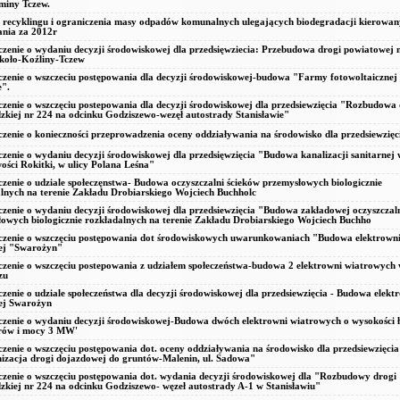
miny Tczew.
 recyklingu i ograniczenia masy odpadów komunalnych ulegających biodegradacji kierowan
ania za 2012r
zenie o wydaniu decyzji środowiskowej dla przedsięwziecia: Przebudowa drogi powiatowej
koło-Koźliny-Tczew
zenie o wszczeciu postępowania dla decyzji środowiskowej-budowa "Farmy fotowoltaicznej
e".
zenie o wszczęciu postepowania dla decyzji środowiskowej dla przedsiewzięcia "Rozbudowa 
kiej nr 224 na odcinku Godziszewo-wezęł autostrady Stanisławie"
zenie o konieczności przeprowadzenia oceny oddziaływania na środowisko dla przedsiewzięc
zenie o wydaniu decyzji środowiskowej dla przedsięwzięcia "Budowa kanalizacji sanitarnej 
ości Rokitki, w ulicy Polana Leśna"
zenie o udziale społeczęnstwa- Budowa oczyszczalni ścieków przemysłowych biologicznie
lnych na terenie Zakładu Drobiarskiego Wojciech Buchholc
zenie o wydaniu decyzji środowiskowej dla przedsiewzięcia "Budowa zakładowej oczyszczal
owych biologicznie rozkładalnych na terenie Zakładu Drobiarskiego Wojciech Buchho
czenie o wszczęciu postępowania dot środowiskowych uwarunkowaniach "Budowa elektrown
ej "Swarożyn"
zenie o wszczęciu postepowania z udziałem społeczeństwa-budowa 2 elektrowni wiatrowych
zu
zenie o udziale społeczeństwa dla decyzji środowiskowej dla przedsiewzięcia - Budowa elekt
ej Swarożyn
zenie o wydaniu decyzji środowiskowej-Budowa dwóch elektrowni wiatrowych o wysokości ł
rów i mocy 3 MW'
zenie o wszczęciu postępowania dot. oceny oddziaływania na środowisko dla przedsiewzięcia
izacja drogi dojazdowej do gruntów-Malenin, ul. Sadowa"
zenie o wszczęciu postępowania dot. wydania decyzji środowiskowej dla "Rozbudowy drogi
kiej nr 224 na odcinku Godziszewo- węzeł autostrady A-1 w Stanisławiu"