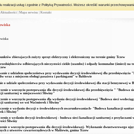
lu realizacji usług i zgodnie z Polityką Prywatności. Możesz określić warunki przechowywani
|
Aktualności
|
Mapa serwisu
|
Kontakt
owiska
owiska
nktów zbierajacych zużyty sprzęt elektryczny i elektroniczny na terenie gminy Tczew
zedsiębiorców odbierających nieczystości ciekłe (szambo) i odpady komunalne (śmieci) na te
czew
anie z udziałem społeczeństwa przy wydawaniu decyzji środowiskowej dla przedsięwzięcia
aliw wraz z miejscem obsługi pasażera i parkingami" w Bałdowie
ie o udziale społeczeństwa przy wydawaniu decyzji środowiskowej dla stacji benzynowej w 
zenie o wszczęciu postepowania dla decyzji środowiskowej dla przedsięwzięcia " "Budowa sie
cji sanitarnej w miejscowości Śliwiny"
zenie o wszczęciu postępowania dla wydania decyzji środowiskowej "Budowa sieci wodociąg
cji sanitarnej we wsi Waćmierek i Śliwiny"
zenie o wydaniu decyzji o środowiskowych uwarunkowaniach- "Budowa kanalizacji sanitar
k i Śliwiny"
zenie o wydaniu decyzji środowiskowej - budowa sieci kanalizacji sanitarnej z przyłaczami 
ości Śliwiny
zenie o wszczęciu postępowania dla decyzji środowiskowej- Wykonanie dwuotworowego uję
nych z utworów czwartorzędowych w Małżewie, gmina Tczew