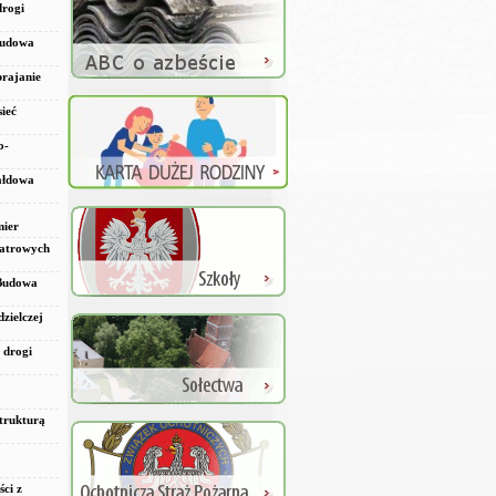
drogi
 Budowa
brajanie
ieć
o-
Bałdowa
mier
iatrowych
 Budowa
zielczej
 drogi
strukturą
ci z