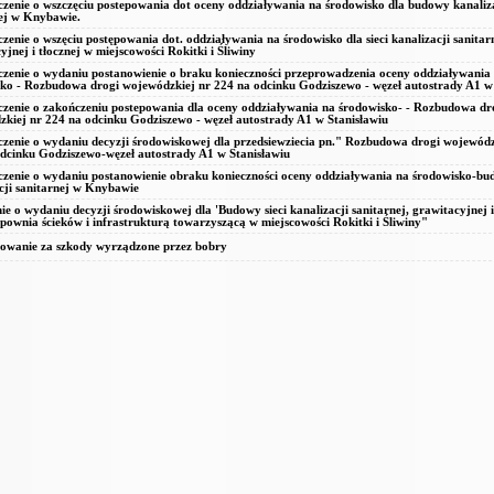
zenie o wszczęciu postepowania dot oceny oddziaływania na środowisko dla budowy kanaliz
ej w Knybawie.
zenie o wszęciu postępowania dot. oddziaływania na środowisko dla sieci kanalizacji sanitar
yjnej i tłocznej w miejscowości Rokitki i Śliwiny
zenie o wydaniu postanowienie o braku konieczności przeprowadzenia oceny oddziaływania
ko - Rozbudowa drogi wojewódzkiej nr 224 na odcinku Godziszewo - węzeł autostrady A1 w 
zenie o zakończeniu postepowania dla oceny oddziaływania na środowisko- - Rozbudowa dr
kiej nr 224 na odcinku Godziszewo - węzeł autostrady A1 w Stanisławiu
zenie o wydaniu decyzji środowiskowej dla przedsiewziecia pn." Rozbudowa drogi wojewódz
dcinku Godziszewo-węzeł autostrady A1 w Stanisławiu
zenie o wydaniu postanowienie obraku konieczności oceny oddziaływania na środowisko-b
cji sanitarnej w Knybawie
ie o wydaniu decyzji środowiskowej dla 'Budowy sieci kanalizacji sanitarnej, grawitacyjnej i
ownia ścieków i infrastrukturą towarzyszącą w miejscowości Rokitki i Śliwiny"
owanie za szkody wyrządzone przez bobry