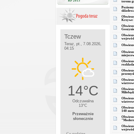
RP 2015
terenu g
Poziomy
składow
Obwieszc
Krzywe 
Obwieszc
Goszyni
Obwieszc
wojewódz
Obwieszc
Obwieszc
miejscow
Obwieszc
rozkłada
Obwieszc
przemysł
Obwiesz
wiatrow
Obwieszc
Miłobąd
Obwieszc
wiatrow
Obwieszc
140 met
Obwieszc
"Modern
Obwieszc
wojewódz
Co godzinę