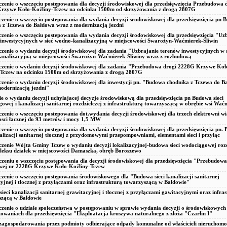
zenie o wszczęciu postępowania dla decyzji środowiskowej dla przedsięwzięcia Przebudowa 
rzywe Koło-Koźliny-Tczew na odcinku 1500m od skrzyżowania z drogą 2807G
zenie o wszczęciu postepowania dla wydania decyzji srodowiskowej dla przedsięwzięcia pn
 z Tczewa do Bałdowa wraz z modernizacją jezdni
zenie o wszczęciu postepowania dla wydania decyzji środowiskowej dla przedsięwzięcia "Uz
inwestycyjnych w sieć wodno-kanalizacyjną w miejscowości Swarożyn-Waćmierek-Śliwin
zenie o wydaniu decyzji środowiskowej dla zadania "Uzbrajanie terenów inwestycyjnych w s
analizacyjną w miejscowości Swarożyn-Waćmierek-Śliwiny wraz z rozbudową
czenie o wydaniu decyzji środowiskowej dla zadania "Przebudowa drogi 2228G Krzywe Koł
-Tczew na odcinku 1500m od skrzyżowania z drogą 2807G
zenie o wydaniu decyzji środowiskowej dla inwestycji pn. "Budowa chodnika z Tczewa do 
odernizacją jezdni"
ie o wydaniu decyzji uchylajacej decyzje środowiskową dla przedsięwzięcia pn Budowa sieci
owej i kanalizacji sanitarnej rozdzielczej z infrastrukturą towarzyszącą w obrębie wsi Wać
zenie o wszczęciu postepowania dot.wydania decyzji środowiskowej dla trzech elektrowni w
sci łacznej do 93 metrów i mocy 1,5 MW
zenie o wszczęciu postępowania dla wydania decyzji środowiskowej dla przedsięwzięcia pn.
nalizacji sanitarnej tłocznej z przydomowymi przepompowniami, elementami sieci i przyłąc
zenie Wójta Gminy Tczew o wydaniu decyzji lokalizacyjnej-budowa sieci wodociągowej rozd
leksu działek w miejscowości Damaszka, obręb Boroszewo
zeniu o wszczęciu postępowania dla decyzji środowiskowej dla przedsięwzięcia "Przebudowa
wej nr 2228G Krzywe Koło-Koźliny-Tczew
zenie o wszczęciu postępowania środowiskowego dla "Budowa sieci kanalizacji sanitarnej
yjnej i tłocznej z przyłączami oraz infrastrukturą towarzyszącą w Bałdowie"
ieci kanalizacji sanitarnej grawitacyjnej i tłocznej z przyłączami gawitacyjnymi oraz infra
szącą w Bałdowie
zenie o udziale społeczeństwa w postępowaniu w sprawie wydania decyzji o środowiskowych
waniach dla przedsięwzięcia "Eksploatacja kruszywa naturalnego z złoża "Czarlin I"
zagospodarowania przez podmioty odbierające odpady komunalne od właścicieli nieruchomoś