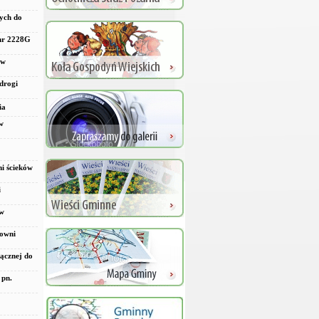
ych do
 nr 2228G
 w
drogi
ia
w
ni ścieków
i
 w
rowni
ącznej do
 pn.